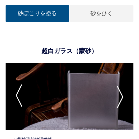
砂ぼこりを塗る
砂をひく
超白ガラス（蒙砂）