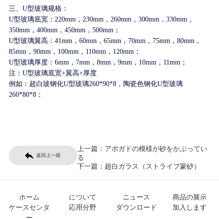
三、U型玻璃规格：
U型玻璃底宽：220mm，230mm，260mm，300mm，330mm，
350mm，400mm，450mm，500mm；
U型玻璃翼高：41mm，60mm，65mm，70mm，75mm，80mm，
85mm，90mm
，100mm，110mm，120mm
；
U型玻璃厚度：6mm，7mm，8mm，9mm，10mm
，11mm
；
注：U型玻璃底宽+翼高+厚度
例如：超白玻钢化U型玻璃260*90*8，陶瓷色钢化U型玻璃
260*80*8；
上一篇：
アボガドの模様が砂をかぶってい
返回上一级
る
下一篇：
超白ガラス（ストライプ蒙砂）
ホーム
について
ニュース
商品の展示
ケースセンタ
応用分野
ダウンロード
加入します
ー